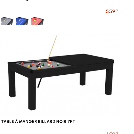
€
559
Gris
Bleu foncé
Rouge
TABLE À MANGER BILLARD NOIR 7FT
€