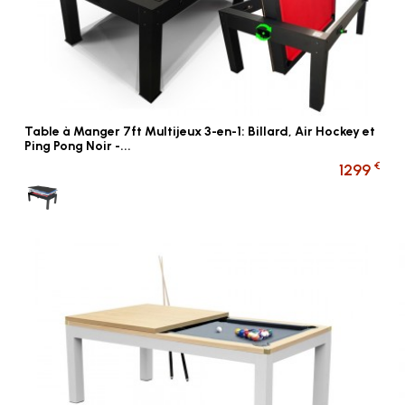
Table à Manger 7ft Multijeux 3-en-1: Billard, Air Hockey et
Ping Pong Noir -...
€
1299
Multi jeux NOIR