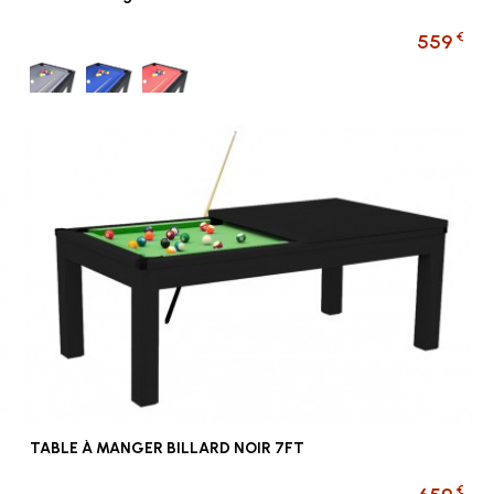
€
559
Gris
Bleu foncé
Rouge
TABLE À MANGER BILLARD NOIR 7FT
€