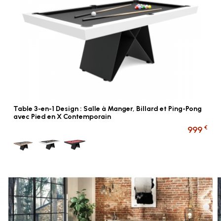
Table 3-en-1 Design : Salle à Manger, Billard et Ping-Pong
avec Pied en X Contemporain
€
999
Bois tapis gris
Blanc tapis gris
Noir tapis rouge