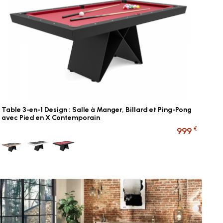
Table 3-en-1 Design : Salle à Manger, Billard et Ping-Pong
avec Pied en X Contemporain
€
999
Bois tapis gris
Blanc tapis gris
Noir tapis rouge