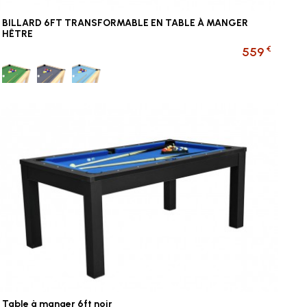
BILLARD 6FT TRANSFORMABLE EN TABLE À MANGER
HÊTRE
€
559
Vert
Gris
Bleu ciel
Table à manger 6ft noir