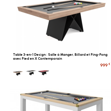
Table 3-en-1 Design : Salle à Manger, Billard et Ping-Pong
avec Pied en X Contemporain
€
999
Bois tapis gris
Blanc tapis gris
Noir tapis rouge