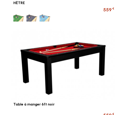
HÊTRE
€
559
Vert
Gris
Bleu ciel
Table à manger 6ft noir
€