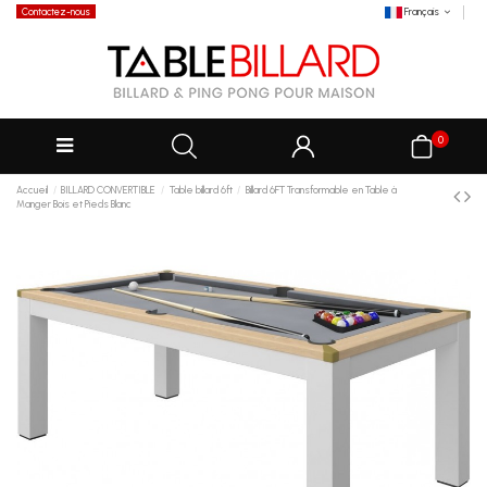
Contactez-nous
Français
0
Accueil
BILLARD CONVERTIBLE
Table billard 6ft
Billard 6FT Transformable en Table à
Manger Bois et Pieds Blanc