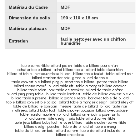
Matériau du Cadre
MDF
Dimension du colis
190 x 110 x 18 cm
Matériau plateaux
MDF
facile nettoyer avec un chiffon
Entretien
humidifié
table convertible billard pas ch
table de billard pour enfant
acheter table billard
achat billard table
billard table decathlon
billard et table
plateau ardoise billard
billard table toulet
table billard noir
billard strachan star prix
grand billard de table
table convertible billard ping p
achat table billard
petite table billard
billard chene massif
billard table 8ft
table a manger billard occasion
billard table salon
prix table de snooker
billard de table enfant
billard ping pong table
billard table lambert
table de billard convertible en
billard table supreme
billard la grande recre
bar avec table de billard
table billard convertible cdisco
billard table a manger design
billard riley 6ft
table de billard le bon coin
mesure table de billard
billard table noir
multi jeux billard baby foot
table snooker occasion
billard avec ardoise
table transformable en billard
billard americain a poser sur ta
billard convertible design
prix table billard convertible
table jeux billard baby foot
erover billard
table snooker convertible
billard design pas cher
table de billard et table a mang
table de billard en bois
billard carrom
table de billard industrielle
billard en ardoise