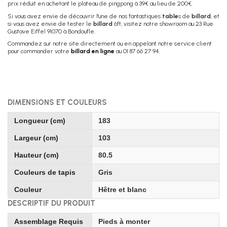
prix réduit en achetant le plateau de pingpong à 39€ au lieu de 200€.
Si vous avez envie de découvrir l'une de nos fantastiques
table
s de
billard
, et
si vous avez envie de tester le
billard
6ft, visitez notre showroom au 23 Rue
Gustave Eiffel 91070 à Bondoufle.
Commandez sur notre site directement ou en appelant notre service client
pour commander votre
billard en ligne
au 01 87 66 27 94.
DIMENSIONS ET COULEURS
Longueur (cm)
183
Largeur (cm)
103
Hauteur (cm)
80.5
Couleurs de tapis
Gris
Couleur
Hêtre et blanc
DESCRIPTIF DU PRODUIT
Assemblage Requis
Pieds à monter