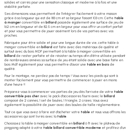
solides et carrés pour une sensation classique et moderne à la fois et une
stabilité parfaite.
Ses dimensions vous permettent de l'intégrer facilement à votre maison
grâce à sa longueur qui est de 183 cm et sa largeur faisant 103 cm. Cette
table
à manger
convertible en
billard
possède également une surface de jeu de
162 cm en longueur et de 82.5 cm en largeur pour vous offrir un confort parfait
et pour vous permettre de jouer aisément lors de vos parties avec vos
proches.
Fabriquée pour être solide et pour une longue durée de vie, cette table à
manger convertible en
billard
est faite avec des matériaux de qualité et
surtout avec du bois MDF permettant à la table à manger convertible en
billard
de rester parfaite et de résister au temps afin d’être utilisée pendant
de nombreuses années sa surface de jeu étant solide avec une base faite en
bois Mdf également pour vous permettre d’avoir une
table en bois
de
qualité.
Pour le montage, ne perdez pas de temps ! Vous avez les pieds qui sont à
monter facilement pour vous permettre de commencer à jouer en moins
d’une heure !!
Préparez-vous à commencer vos parties de jeu dès l'arrivée de votre
table
convertible pas cher
avec le pack d'accessoires fourni avec le
billard
composé de 2 cannes, 1 set de boules, 1 triangle, 2 craies. Vous avez
également la possibilité de jouer avec des boules de taille réglementaire.
Tout ce que vous avez à faire est d'acheter votre
table
et nous vous offrons les
accessoires qui sont livrés avec la
table
.
Choisissez la table à manger convertible en
billard
6 ft avec le plateau de
pingpong adapté à votre
table billard convertible moderne
et profitez d’un