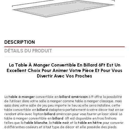
DESCRIPTION
DÉTAILS DU PRODUIT
La Table À Manger Convertible En Billard 6Ft Est Un
Excellent Choix Pour Animer Votre Pièce Et Pour Vous
Divertir Avec Vos Proches
La
table à manger
convertible en
billard américain
6 ft offre la possibilité
de l’utiliser dans votre salle à manger comme table à manger classique, mais
aussi dans votre salle de jeu peu importe le lieu où elle sera installée, cette
table convertible en
billard
s’adaptera parfaitement à votre décor tout en se
rendant utile avec l’option
billard
américain pour vous fournir un loisir idéal. La
table à manger convertible en
billard
6ft est disponible en trois finitions
telles que la
table blanche
, la
table noir
et la
table en hêtre
pour convenir
à différentes couleurs et à tout type de décor et elle possède des pieds