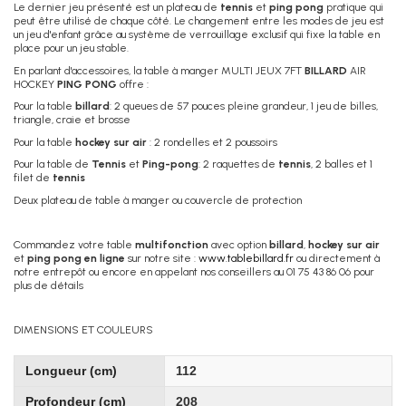
Le dernier jeu présenté est un plateau de
tennis
et
ping pong
pratique qui
peut être utilisé de chaque côté. Le changement entre les modes de jeu est
un jeu d'enfant grâce au système de verrouillage exclusif qui fixe la table en
place pour un jeu stable.
En parlant d'accessoires, la table à manger MULTI JEUX 7FT
BILLARD
AIR
HOCKEY
PING PONG
offre :
Pour la table
billard
: 2 queues de 57 pouces pleine grandeur, 1 jeu de billes,
triangle, craie et brosse
Pour la table
hockey sur air
: 2 rondelles et 2 poussoirs
Pour la table de
Tennis
et
Ping-pong
: 2 raquettes de
tennis
, 2 balles et 1
filet de
tennis
Deux plateau de table à manger ou couvercle de protection
Commandez votre table
multifonction
avec option
billard
,
hockey sur air
et
ping pong en ligne
sur notre site :
www.tablebillard.fr
ou directement à
notre entrepôt ou encore en appelant nos conseillers au 01 75 43 86 06 pour
plus de détails
DIMENSIONS ET COULEURS
Longueur (cm)
112
Profondeur (cm)
208