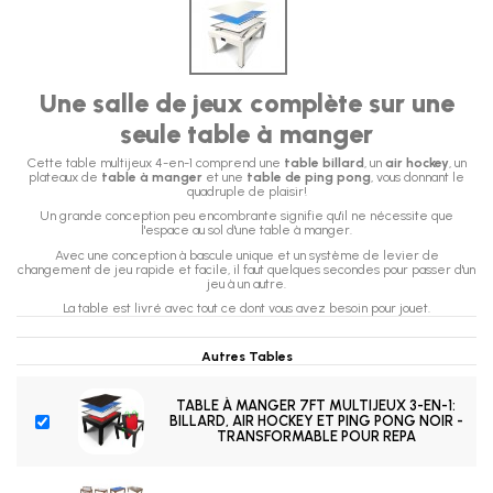
Une salle de jeux complète sur une
seule table à manger
Cette table multijeux 4-en-1 comprend une
table billard
, un
air hockey
, un
plateaux de
table à manger
et une
table de ping pong
, vous donnant le
quadruple de plaisir!
Un grande conception peu encombrante signifie qu'il ne nécessite que
l'espace au sol d'une table à manger.
Avec une conception à bascule unique et un système de levier de
changement de jeu rapide et facile, il faut quelques secondes pour passer d'un
jeu à un autre.
La table est livré avec tout ce dont vous avez besoin pour jouet.
Autres Tables
TABLE À MANGER 7FT MULTIJEUX 3-EN-1:
BILLARD, AIR HOCKEY ET PING PONG NOIR -
TRANSFORMABLE POUR REPA