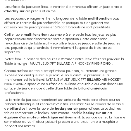
La surface de jeu super lisse, la notation électronique offrent un jeu de table
d’
hockey sur air
précis et animé.
Les espaces de rangement et la longueur de la table
multifonction
vous
offrent un terrain de jeu confortable et pratique tout en gardant vos
accessoires de jeu organisés et à l'écart lorsqu'ils ne sont pas utilisés.
Cette table
multifonction
rassemble à elle seule tous les jeux les plus
populaires qui sont désormais à votre disposition. Cette conception
révolutionnaire de table multi-jeux offre trois des jeux de salle de jeux les
plus populaires qui prendraient normalement l'espace de trois tables
séparées.
Votre famille passera des heures à s'amuser entre les différents jeux que la
Table à manger MULTI JEUX 7FT
BILLARD
AIR HOCKEY
PING PONG
!
Chaque surface de table est optimisée pour son jeu, assurant une grande
expérience quel que soit le jeu auquel vous jouez. Le premier jeu à
mentionner est le
billard
, la TABLE MULTI JEUX 7FT
BILLARD
AIR HOCKEY
PING PONG
dispose d'une surface de jeu lisse et durable qui vous donne une
surface de jeu identique à celle d’une table de
billard
américain
professionnel.
Le terrain de jeu peu encombrant est entouré de vrais pare-chocs pour un
rebond authentique et recouvert d'un tissu résistant. Sur le revers de la table
de
billard
se trouve la table de
hockey sur air
pneumatique. Là où d'autres
tables comportent un hockey sans moteur, la table
hockey sur air
est
équipée d'un moteur électrique entièrement
. La surface de jeu brillante et
son moteur de ventilateur puissant présente une excellente atmosphère
pendant vos matchs.