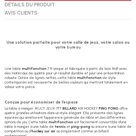
DÉTAILS DU PRODUIT
AVIS CLIENTS
Une solution parfaite pour votre salle de jeux, votre salon ou
votre
bureau
Une table
multifonction
7 ft unique et fabriquée à partir de bois Mdf avec
des matériaux de qualité pour un résultat durable et pour une présentation
robuste. Dotée de lignes nettes, cette table
multifonction
de style
contemporain est recouverte de belles couleurs qui mettront totalement en
valeur votre pièce.
Conçue pour économiser de l’espace
La table à manger MULTI JEUX 7FT
BILLARD
AIR HOCKEY
PING PONG
offre
quatre grandes utilisations dans un style élégant. Elle présente des lignes
épurées qui améliorent l'apparence générale de table et des différentes
options de jeu. Cette table
multifonction
est facilement convertible d'une
table à manger à une table de
tennis
et
ping-pong
ou encore à une table de
compétition ou d’
hockey sur air
ou simplement comme un billard
professionnel.