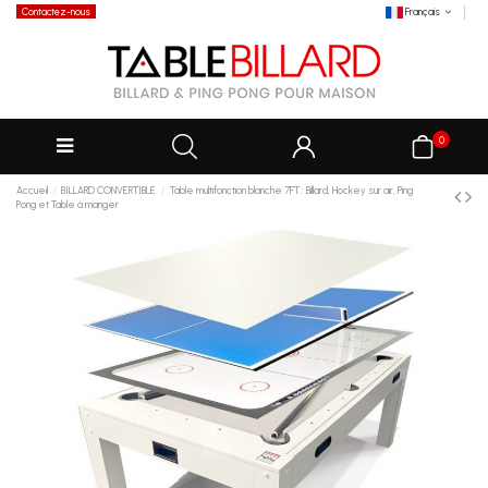
Contactez-nous
Français
0
Accueil
BILLARD CONVERTIBLE
Table multifonction blanche 7FT : Billard, Hockey sur air, Ping
Pong et Table à manger