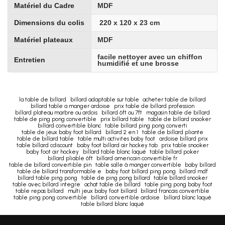
Matériel du Cadre
MDF
Dimensions du colis
220 x 120 x 23 cm
Matériel plateaux
MDF
facile nettoyer avec un chiffon
Entretien
humidifié et une brosse
la table de billard
billard adaptable sur table
acheter table de billard
billard table a manger ardoise
prix table de billard profession
billard plateau marbre ou ardois
billard 6ft ou 7ft
magasin table de billard
table de ping pong convertible
prix billard table
table de billard snooker
billard convertible blanc
table billard ping pong converti
table de jeux baby foot billard
billard 2 en 1
table de billard pliante
table de billard table
table multi activites baby foot
ardoise billard prix
table billard cdiscount
baby foot billard air hockey tab
prix table snooker
baby foot air hockey
billard table blanc laqué
table billard poker
billard pliable 6ft
billard americain convertible fr
table de billard convertible pin
table salle à manger convertible
baby billard
table de billard transformable e
baby foot billard ping pong
billard mdf
billard table ping pong
table de ping pong billard
table billard snooker
table avec billard integre
achat table de billard
table ping pong baby foot
table repas billard
multi jeux baby foot billard
billard francais convertible
table ping pong convertible
billard convertible ardoise
billard blanc laqué
table billard blanc laqué