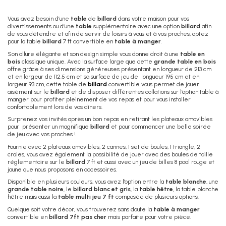
Vous avez besoin d’une
table
de
billard
dans votre maison pour vos
divertissements ou d’une
table
supplémentaire avec une option
billard
afin
de vous détendre et afin de servir de loisirs à vous et à vos proches, optez
pour la table
billard
7 ft convertible en
table à manger
.
Son allure élégante et son design simple vous donne droit à une
table en
bois
classique unique. Avec la surface large que cette
grande table en bois
offre grâce à ses dimensions généreuses présentant en longueur de 213 cm
et en largeur de 112.5 cm et sa surface de jeu de longueur 195 cm et en
largeur 93 cm, cette table de
billard
convertible vous permet de jouer
aisément sur le
billard
et de disposer différentes collations sur l’option table à
manger pour profiter pleinement de vos repas et pour vous installer
confortablement lors de vos dîners.
Surprenez vos invités après un bon repas en retirant les plateaux amovibles
pour présenter un magnifique
billard
et pour commencer une belle soirée
de jeu avec vos proches !
Fournie avec 2 plateaux amovibles, 2 cannes, 1 set de boules, 1 triangle, 2
craies, vous avez également la possibilité de jouer avec des boules de taille
réglementaire sur le
billard
7 ft et aussi avec un jeu de billes 8 pool rouge et
jaune que nous proposons en accessoires.
Disponible en plusieurs couleurs, vous avez l’option entre la
table blanche
, une
grande table noire
, le
billard blanc et gris
, la
table hêtre
, la table blanche
hêtre mais aussi la
table multi jeu 7 ft
composée de plusieurs options.
Quelque soit votre décor, vous trouverez sans doute la
table à manger
convertible en
billard 7ft pas cher
mais parfaite pour votre pièce.