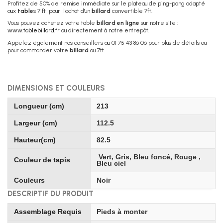
Profitez de 50% de remise immédiate sur le plateau de ping-pong adapté
aux
table
s 7 ft pour l'achat d'un
billard
convertible 7ft.
Vous pouvez achetez votre table
billard en ligne
sur notre site :
www.tablebillard.fr
ou directement à notre entrepôt.
Appelez également nos conseillers au 01 75 43 86 06 pour plus de détails ou
pour commander votre
billard
ou 7ft.
DIMENSIONS ET COULEURS
Longueur (cm)
213
Largeur (cm)
112.5
Hauteur(cm)
82.5
Vert, Gris, Bleu foncé, Rouge ,
Couleur de tapis
Bleu ciel
Couleurs
Noir
DESCRIPTIF DU PRODUIT
Assemblage Requis
Pieds à monter