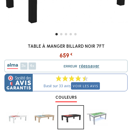
TABLE À MANGER BILLARD NOIR 7FT
€
659
3
4
réessayer
ERREUR
Basé sur 33 avis
VOIR LES AVIS
COULEURS