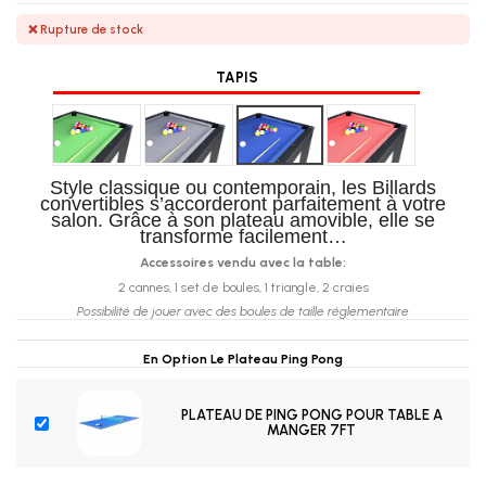
❌ Rupture de stock
TAPIS
Vert
Gris
Bleu foncé
Rouge
Style classique ou contemporain, les Billards
convertibles s’accorderont parfaitement à votre
salon. Grâce à son plateau amovible, elle se
transforme facilement…
Accessoires vendu avec la table:
2 cannes, 1 set de boules, 1 triangle, 2 craies
Possibilité de jouer avec des boules de taille réglementaire
En Option Le Plateau Ping Pong
PLATEAU DE PING PONG POUR TABLE A
MANGER 7FT