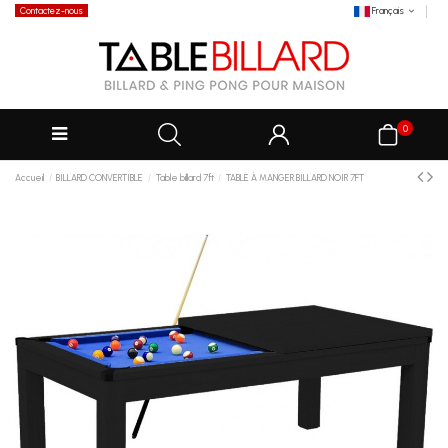
Contactez-nous
Français
0
Accueil
BILLARD CONVERTIBLE
Table billard 7ft
TABLE À MANGER BILLARD NOIR 7FT