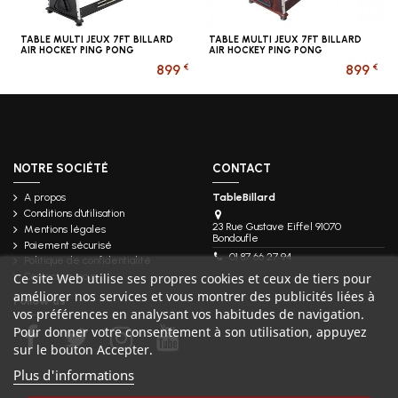
TABLE MULTI JEUX 7FT BILLARD
TABLE MULTI JEUX 7FT BILLARD
AIR HOCKEY PING PONG
AIR HOCKEY PING PONG
€
€
899
899
NOTRE SOCIÉTÉ
CONTACT
A propos
TableBillard
Conditions d'utilisation
23 Rue Gustave Eiffel 91070
Mentions légales
Bondoufle
Paiement sécurisé
01 87 66 27 94
Politique de confidentialité
Ce site Web utilise ses propres cookies et ceux de tiers pour
Contactez-nous
améliorer nos services et vous montrer des publicités liées à
Follow us
vos préférences en analysant vos habitudes de navigation.
Pour donner votre consentement à son utilisation, appuyez
sur le bouton Accepter.
Plus d'informations