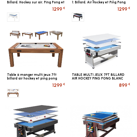
Billard, Hockey sur air, Ping Pong et
1: Billard, Air Hockey et Ping Pong
Table à manger
Noir -...
€
€
1299
1299
Multi jeux BLANC
Multi jeux NOIR
Table à manger multi jeux 7ft
TABLE MULTI JEUX 7FT BILLARD
billard air hockey et ping pong
AIR HOCKEY PING PONG BLANC
€
€
1299
899
Multi jeux BOIS