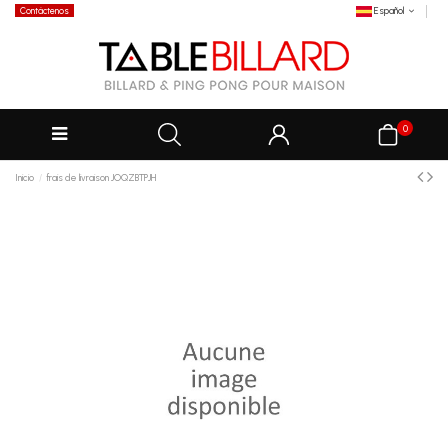
Contáctenos
Español
0
Inicio
frais de livraison JOQZBTPJH