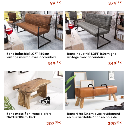
.17 €
.17 €
99
374
Banc industriel LOFT 160cm
Banc industriel LOFT 160cm gris
vintage marron avec accoudoirs
vintage avec accoudoirs
.17 €
.17 €
349
349
Banc massif en tronc d'arbre
Banc rétro 134cm avec revêtement
NATURE80cm Teck
en cuir véritable Banc en bois de
manguier
.50 €
.83 €
207
390