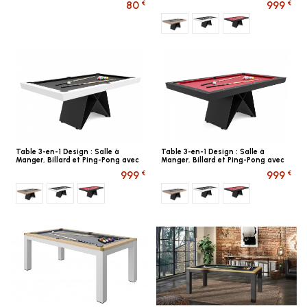
€
€
80
999
Bois tapis gris
Blanc tapis gris
Noir tapis rouge
Table 3-en-1 Design : Salle à
Table 3-en-1 Design : Salle à
Manger, Billard et Ping-Pong avec
Manger, Billard et Ping-Pong avec
Pied en X Contemporain
Pied en X Contemporain
€
€
999
999
Bois tapis gris
Blanc tapis gris
Noir tapis rouge
Bois tapis gris
Blanc tapis gris
Noir tapis rouge