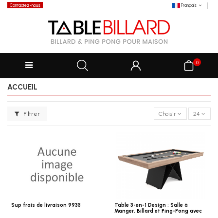
Contactez-nous
Français
0
ACCUEIL
Filtrer
Choisir
24
Sup frais de livraison 9935
Table 3-en-1 Design : Salle à
Manger, Billard et Ping-Pong avec
Pied en X Contemporain