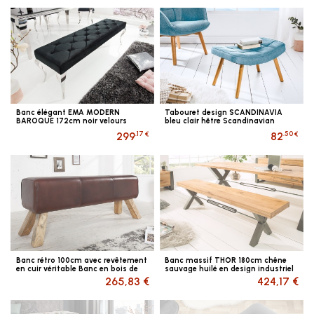
Banc élégant EMA MODERN
Tabouret design SCANDINAVIA
BAROQUE 172cm noir velours
bleu clair hêtre Scandinavian
Design Tabouret pour pieds
.17 €
.50 €
299
82
Banc rétro 100cm avec revêtement
Banc massif THOR 180cm chêne
en cuir véritable Banc en bois de
sauvage huilé en design industriel
manguier
265,83 €
424,17 €