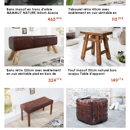
Banc massif en tronc d'arbre
Tabouret rétro 40cm avec
MAMMUT NATURE 160cm Acacia
revêtement en cuir véritable en
Industrial Chic Banc avec...
bois de manguier
.83 €
.83 €
465
115
Banc rétro 120cm avec revêtement
Pouf massif 50cm naturel bois
en cuir véritable pied en bois de
acajou Table d'appoint
manguier
.17 €
.17 €
324
149