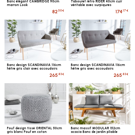
Banc élégant CAMBRIDGE 90cm
Tabouret rétro RIDER 40cm cuir
marron Look
véritable avec surpiqures
décoratives
.50 €
.17 €
82
174
Banc design SCANDINAVIA 116cm
Banc design SCANDINAVIA 116cm
hêtre gris clair avec accoudoirs
hêtre gris avec accoudoirs
.83 €
.83 €
265
265
Pouf design tissé ORIENTAL 50cm
Banc massif MODULAR 152cm
gris blanc Pouf en coton
acacia Banc de jardin pliable