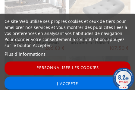
Ce site Web utilise ses propres cookies et ceux de tiers pour
améliorer nos services et vous montrer des publicités liées à
vos préférences en analysant vos habitudes de navigation.
Pour donner votre consentement à son utilisation, appuyez
élégantee banquette-lit
élégante tabouret gris velours
EXTRAVAGANCIA 140cm velours
avec piétement chromé
sur le bouton Accepter.
gris argenté Chesterfield Design
265,83 €
107,50 €
Plus d'informations
PERSONNALISER LES COOKIES
8.2
/10
1535 AVIS
J'ACCEPTE
Tabouret élégant velours vert
Tabouret Chesterfield 80cm gris
émeraude avec structure chromée
argenté avec boutons et rivets
107,50 €
182,50 €