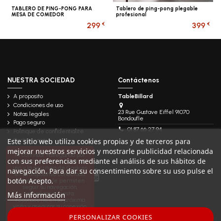
TABLERO DE PING-PONG PARA
Tablero de ping-pong plegable
MESA DE COMEDOR
profesional
€
€
299
399
NUESTRA SOCIEDAD
Contáctenos
A proposito
TableBillard
Condiciones de uso
23 Rue Gustave Eiffel 91070
Notas legales
Bondoufle
Pago seguro
01 87 66 27 94
Politique de confidentialité
Contáctenos
Este sitio web utiliza cookies propias y de terceros para
mejorar nuestros servicios y mostrarle publicidad relacionada
Follow us
Al continuar navegando por
con sus preferencias mediante el análisis de sus hábitos de
este sitio, debe aceptar el
uso y la escritura de Cookies
navegación. Para dar su consentimiento sobre su uso pulse el
en su dispositivo conectado.
botón Acepto.
Estas cookies le permiten
seguir su navegación,
Más información
actualizar su cesta,
reconocerlo en su próxima
visita y asegurar su conexión.
Para obtener más
PERSONALIZAR COOKIES
información haga
clic aquí