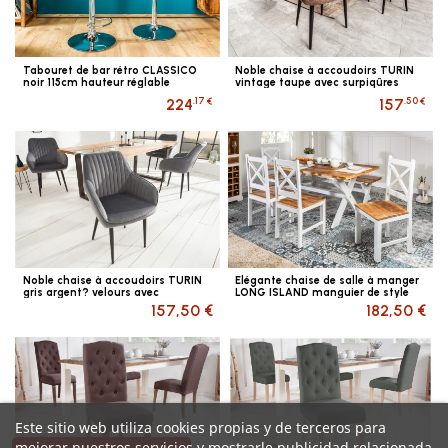
Tabouret de bar rétro CLASSICO
Noble chaise à accoudoirs TURIN
noir 115cm hauteur réglable
vintage taupe avec surpiqûres
placage noyer
décoratives
.17 €
.50 €
224
157
Noble chaise à accoudoirs TURIN
Elégante chaise de salle à manger
gris argent? velours avec
LONG ISLAND manguier de style
surpiqûres décoratives
rustique
157,50 €
182,50 €
Este sitio web utiliza cookies propias y de terceros para
mejorar nuestros servicios y mostrarle publicidad relacionada