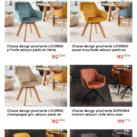
Chaise design pivotante LIVORNO
Chaise design pivotante LIVORNO
p?trole velours pieds en hêtre
jaune moutarde velours pieds en
hêtre
.50 €
.50 €
182
182
Chaise design pivotante LIVORNO
Chaise design pivotante EUPHORIA
champagne gris velours pieds en
marron velours style rétro avec
hêtre
surpiqûres décoratives
.50 €
.17 €
182
199