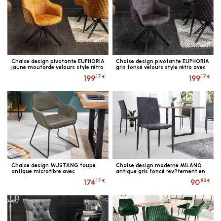
Chaise design pivotante EUPHORIA
Chaise design pivotante EUPHORIA
jaune moutarde velours style rétro
gris foncé velours style rétro avec
avec surpiqûres...
surpiqûres...
.17 €
.17 €
199
199
Chaise design MUSTANG taupe
Chaise design moderne MILANO
antique microfibre avec
antique gris foncé rev?tement en
accoudoirs
microfibre
.17 €
.83 €
174
90