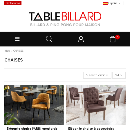
Contáctenos
Español
0
Inicio
CHAISES
CHAISES
Seleccionar
24
Elégante chaise PARIS moutarde
Elégante chaise à accoudoirs