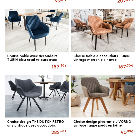
99
207
Chaise noble avec accoudoirs
Chaise noble à accoudoirs TURIN
TURIN bleu royal velours avec
vintage marron clair avec
surpiqures
surpiqûres décoratives
.50 €
.50 €
157
157
Chaise design THE DUTCH RETRO
Chaise design pivotante LIVORNO
gris antique avec accoudoirs
vintage taupe pieds en hêtre
.50 €
.83 €
282
190