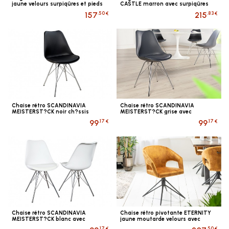
jaune velours surpiqûres et pieds
CASTLE marron avec surpiqûres
dorés
Chesterfield de style...
.50 €
.83 €
157
215
Chaise rétro SCANDINAVIA
Chaise rétro SCANDINAVIA
MEISTERST?CK noir ch?ssis
MEISTERST?CK grise avec
chrom?
structure chromée
.17 €
.17 €
99
99
Chaise rétro SCANDINAVIA
Chaise rétro pivotante ETERNITY
MEISTERST?CK blanc avec
jaune moutarde velours avec
structure chromée
poign?e confort
.17 €
.50 €