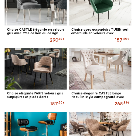
Chaise CASTLE élégante en velours
Chaise avec accoudoirs TURIN vert
gris avec t?te de lion au design
émeraude en velours avec
baroque
surpiqûres
.83 €
.50 €
290
157
Chaise élégante PARIS velours gris
Chaise élégante CASTLE beige
surpiqûres et pieds dorés
tissu lin style campagnard avec
poign?e confort
.50 €
.83 €
157
265