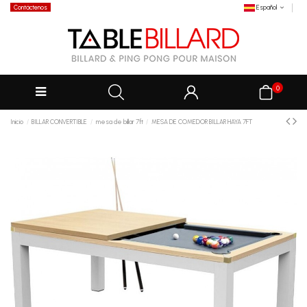
Contáctenos
Español
0
Inicio
BILLAR CONVERTIBLE
mesa de billar 7ft
MESA DE COMEDOR BILLAR HAYA 7FT