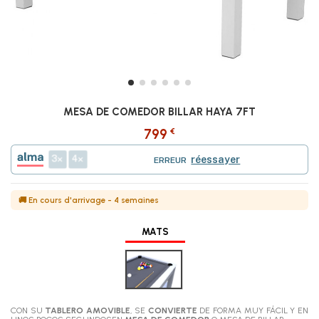
MESA DE COMEDOR BILLAR HAYA 7FT
€
799
3
4
réessayer
ERREUR
🚚 En cours d'arrivage - 4 semaines
MATS
Gris
CON SU
TABLERO AMOVIBLE
, SE
CONVIERTE
DE FORMA MUY FÁCIL Y EN