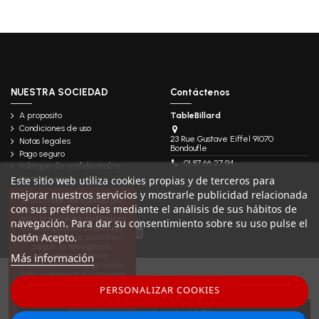
NUESTRA SOCIEDAD
Contáctenos
A proposito
TableBillard
Condiciones de uso
23 Rue Gustave Eiffel 91070
Notas legales
Bondoufle
Pago seguro
01 87 66 27 94
Politique de confidentialité
Este sitio web utiliza cookies propias y de terceros para
Contáctenos
mejorar nuestros servicios y mostrarle publicidad relacionada
Follow us
Al continuar navegando por
con sus preferencias mediante el análisis de sus hábitos de
este sitio, debe aceptar el
uso y la escritura de Cookies
navegación. Para dar su consentimiento sobre su uso pulse el
en su dispositivo conectado.
botón Acepto.
Estas cookies le permiten
seguir su navegación,
Más información
actualizar su cesta,
reconocerlo en su próxima
visita y asegurar su conexión.
Para obtener más
PERSONALIZAR COOKIES
información haga
clic aquí
AÑADIR AL CARRITO
aceptar