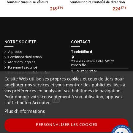
hauteur turquoise velours
hauteur noire Fauteuil de direction
avec accoudoirs
.83 €
.17 €
215
224
NOTRE SOCIÉTÉ
CONTACT
A propos
TableBillard
Conditions d'utilisation
23 Rue Gustave Eiffel 91070
Mentions légales
Bondoufle
Paiement sécurisé
01 87 66 27 94
Politique de confidentialité
Contactez-nous
Ce site Web utilise ses propres cookies et ceux de tiers pour
améliorer nos services et vous montrer des publicités liées à
Follow us
vos préférences en analysant vos habitudes de navigation.
Pour donner votre consentement à son utilisation, appuyez
sur le bouton Accepter.
Plus d'informations
PERSONNALISER LES COOKIES