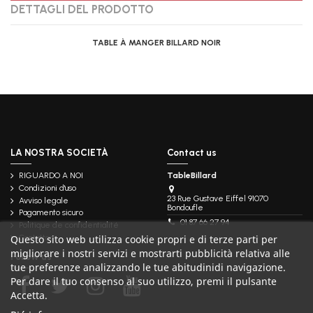
DETTAGLI DEL PRODOTTO
TABLE À MANGER BILLARD NOIR
LA NOSTRA SOCIETÀ
Contact us
RIGUARDO A NOI
TableBillard
Condizioni d'uso
23 Rue Gustave Eiffel 91070
Avviso legale
Bondoufle
Pagamento sicuro
01 87 66 27 94
Politique de confidentialité
Questo sito web utilizza cookie propri e di terze parti per
Contattaci
migliorare i nostri servizi e mostrarti pubblicità relativa alle
Follow us
tue preferenze analizzando le tue abitudinidi navigazione.
Per dare il tuo consenso al suo utilizzo, premi il pulsante
Accetta.