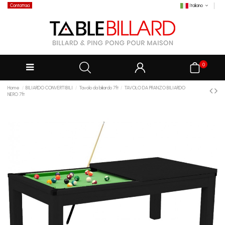
Contattaci
Italiano
0
Home
BILIARDO CONVERTIBILI
Tavolo da biliardo 7ft
TAVOLO DA PRANZO BILIARDO
NERO 7ft