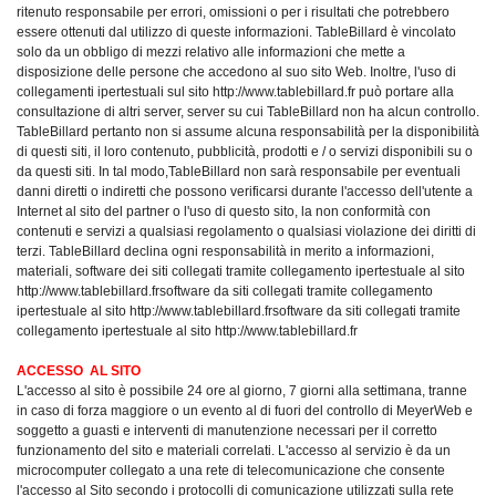
ritenuto responsabile per errori, omissioni o per i risultati che potrebbero
essere ottenuti dal utilizzo di queste informazioni. TableBillard è vincolato
solo da un obbligo di mezzi relativo alle informazioni che mette a
disposizione delle persone che accedono al suo sito Web. Inoltre, l'uso di
collegamenti ipertestuali sul sito http://www.tablebillard.fr può portare alla
consultazione di altri server, server su cui TableBillard non ha alcun controllo.
TableBillard pertanto non si assume alcuna responsabilità per la disponibilità
di questi siti, il loro contenuto, pubblicità, prodotti e / o servizi disponibili su o
da questi siti. In tal modo,TableBillard non sarà responsabile per eventuali
danni diretti o indiretti che possono verificarsi durante l'accesso dell'utente a
Internet al sito del partner o l'uso di questo sito, la non conformità con
contenuti e servizi a qualsiasi regolamento o qualsiasi violazione dei diritti di
terzi. TableBillard declina ogni responsabilità in merito a informazioni,
materiali, software dei siti collegati tramite collegamento ipertestuale al sito
http://www.tablebillard.frsoftware da siti collegati tramite collegamento
ipertestuale al sito http://www.tablebillard.frsoftware da siti collegati tramite
collegamento ipertestuale al sito http://www.tablebillard.fr
ACCESSO
AL SITO
L'accesso al sito è possibile 24 ore al giorno, 7 giorni alla settimana, tranne
in caso di forza maggiore o un evento al di fuori del controllo di MeyerWeb e
soggetto a guasti e interventi di manutenzione necessari per il corretto
funzionamento del sito e materiali correlati.
L'accesso al servizio è da un
microcomputer collegato a una rete di telecomunicazione che consente
l'accesso al Sito secondo i protocolli di comunicazione utilizzati sulla rete