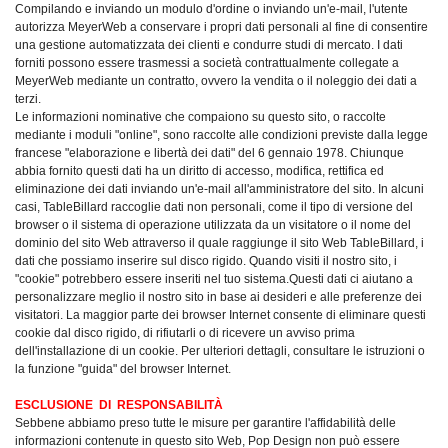
Compilando e inviando un modulo d'ordine o inviando un'e-mail, l'utente
autorizza MeyerWeb a conservare i propri dati personali al fine di consentire
una gestione automatizzata dei clienti e condurre studi di mercato.
I dati
forniti possono essere trasmessi a società contrattualmente collegate a
MeyerWeb mediante un contratto, ovvero la vendita o il noleggio dei dati a
terzi.
Le informazioni nominative che compaiono su questo sito, o raccolte
mediante i moduli "online", sono raccolte alle condizioni previste dalla legge
francese "elaborazione e libertà dei dati" del 6 gennaio 1978. Chiunque
abbia fornito questi dati ha un diritto di accesso, modifica, rettifica ed
eliminazione dei dati inviando un'e-mail all'amministratore del sito. In alcuni
casi, TableBillard raccoglie dati non personali, come il tipo di versione del
browser o il sistema di operazione utilizzata da un visitatore o il nome del
dominio del sito Web attraverso il quale raggiunge il sito Web TableBillard, i
dati che possiamo inserire sul disco rigido. Quando visiti il ​​nostro sito, i
"cookie" potrebbero essere inseriti nel tuo sistema.Questi dati ci aiutano a
personalizzare meglio il nostro sito in base ai desideri e alle preferenze dei
visitatori. La maggior parte dei browser Internet consente di eliminare questi
cookie dal disco rigido, di rifiutarli o di ricevere un avviso prima
dell'installazione di un cookie. Per ulteriori dettagli, consultare le istruzioni o
la funzione "guida" del browser Internet.
ESCLUSIONE
DI
RESPONSABILITÀ
Sebbene abbiamo preso tutte le misure per garantire l'affidabilità delle
informazioni contenute in questo sito Web, Pop Design non può essere