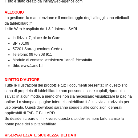
Il sito è stato creato da infinityweb-agence.com
ALLOGGIO
La gestione, la manutenzione e il monitoraggio degli alloggi sono effettuati
da tablebillard.fr
Il sito Web è ospitato da 1 & 1 Internet SARL.
Indirizzo: 7, place de la Gare
BP 70109
57201 Sarreguemines Cedex
Telefono: 0970 808 911
Modulo di contatto: assistenza.1and1.fr/contatto
Sito: www.1and1.fr
DIRITTO D'AUTORE
Tutte le illustrazioni dei prodotti e tutti i documenti presentati in questo sito
sono di proprietà di tablebillard e non possono essere copiati, riprodotti o
salvati in alcun modo, a meno che non sia necessario visualizzare la pagina
online.
La stampa di pagine Internet tablebillard.fr è tuttavia autorizzata per
uso privato.
Questi download saranno soggetti alle condizioni generali
applicabili di TABLE BILLARD
Se desideri creare un link verso questo sito, devi sempre farlo tramite la
home page del sito tablebillard.
RISERVATEZZA
E SICUREZZA
DEI DATI