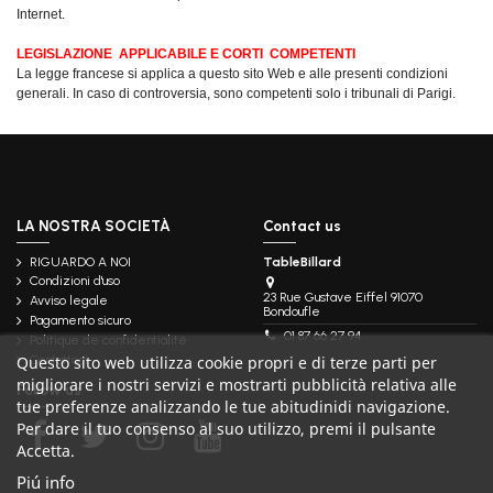
Internet.
LEGISLAZIONE
APPLICABILE E CORTI
COMPETENTI
La legge francese si applica a questo sito Web e alle presenti condizioni
generali.
In caso di controversia, sono competenti solo i tribunali di Parigi.
LA NOSTRA SOCIETÀ
Contact us
RIGUARDO A NOI
TableBillard
Condizioni d'uso
23 Rue Gustave Eiffel 91070
Avviso legale
Bondoufle
Pagamento sicuro
01 87 66 27 94
Politique de confidentialité
Contattaci
Questo sito web utilizza cookie propri e di terze parti per
migliorare i nostri servizi e mostrarti pubblicità relativa alle
Follow us
tue preferenze analizzando le tue abitudinidi navigazione.
Per dare il tuo consenso al suo utilizzo, premi il pulsante
Accetta.
Piú info