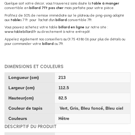
Quelque soit votre décor, vous trouverez sans doute la
table à manger
convertible en
billard 7ft pas cher
mais parfaite pour votre pièce.
Profitez de 50% de remise immédiate sur le plateau de ping-pong adapté
aux
table
s 7 ft pour l'achat d'un
billard
convertible 7ft.
Vous pouvez achetez votre table
billard en ligne
sur notre site :
www.tablebillard.fr
ou directement à notre entrepôt.
Appelez également nos conseillers au 01 75 43 86 06 pour plus de détails ou
pour commander votre
billard
ou 7ft.
DIMENSIONS ET COULEURS
Longueur (cm)
213
Largeur (cm)
112.5
Hauteur(cm)
82.5
Couleur de tapis
Vert, Gris, Bleu foncé, Bleu ciel
Couleurs
Hêtre
DESCRIPTIF DU PRODUIT