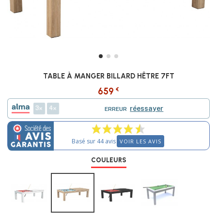
TABLE À MANGER BILLARD HÊTRE 7FT
€
659
3
4
réessayer
ERREUR
Basé sur 44 avis
VOIR LES AVIS
COULEURS