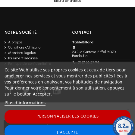
billard en ardoise
NOTRE SOCIÉTÉ
CONTACT
A propos
TableBillard
Conditions d'utilisation
23 Rue Gustave Eiffel 91070
Mentions légales
Bondoufle
Paiement sécurisé
01 87 66 27 94
Politique de confidentialité
Contactez-nous
Ce site Web utilise ses propres cookies et ceux de tiers pour
améliorer nos services et vous montrer des publicités liées à
Follow us
vos préférences en analysant vos habitudes de navigation.
Pour donner votre consentement à son utilisation, appuyez
sur le bouton Accepter.
Plus d'informations
PERSONNALISER LES COOKIES
8.2
AJOUTER AU PANIER
/10
1535 AVIS
J'ACCEPTE