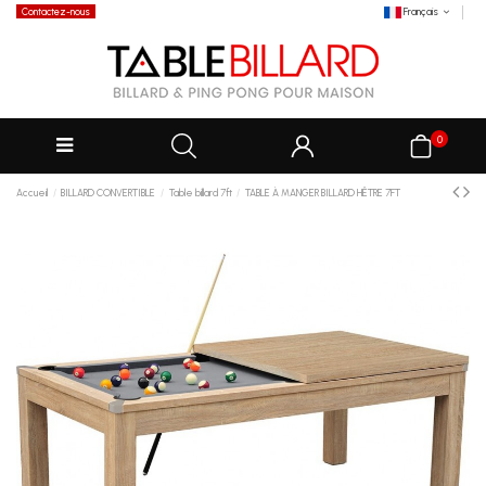
Contactez-nous
Français
0
Accueil
BILLARD CONVERTIBLE
Table billard 7ft
TABLE À MANGER BILLARD HÊTRE 7FT