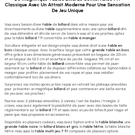
Classique Avec Un Attrait Moderne Pour Une Sensation
De Jeu Unique
Vous avez besoin d’une
table
de
billard
dans votre maison pour vos
divertissements ou d’une
table
supplémentaire avec une option
billard
afin
de vous détendre et afin de servir de loisirs à vous et à vos proches, optez
pour la table
billard
7 ft convertible en
table à manger
.
Son allure élégante et son design simple vous donne droit à une
table en
bois
classique unique. Avec la surface large que cette
grande table en bois
offre grâce à ses dimensions généreuses présentant en longueur de 213 cm
et en largeur de 112.5 cm et sa surface de jeu de longueur 195 cm et en
largeur 93 cm, cette table de
billard
convertible vous permet de jouer
aisément sur le
billard
et de disposer différentes collations sur l’option table à
manger pour profiter pleinement de vos repas et pour vous installer
confortablement lors de vos dîners.
Surprenez vos invités après un bon repas en retirant les plateaux amovibles
pour présenter un magnifique
billard
et pour commencer une belle soirée
de jeu avec vos proches !
Fournie avec 2 plateaux amovibles, 2 cannes, 1 set de boules, 1 triangle, 2
craies, vous avez également la possibilité de jouer avec des boules de taille
réglementaire sur le
billard
7 ft et aussi avec un jeu de billes 8 pool rouge et
jaune que nous proposons en accessoires.
Disponible en plusieurs couleurs, vous avez l’option entre la
table blanche
, une
grande table noire
, le
billard blanc et gris
, la
table hêtre
, la table blanche
hêtre mais aussi la
table multi jeu 7 ft
composée de plusieurs options.