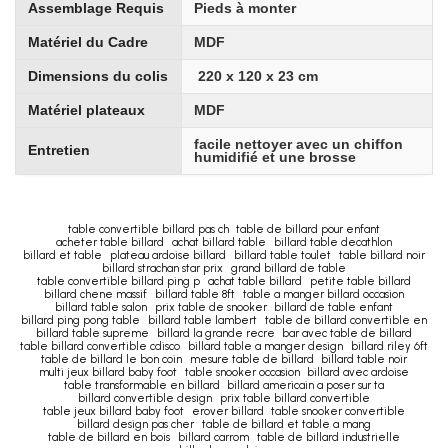
Assemblage Requis
Pieds à monter
Matériel du Cadre
MDF
Dimensions du colis
220 x 120 x 23 cm
Matériel plateaux
MDF
facile nettoyer avec un chiffon
Entretien
humidifié et une brosse
table convertible billard pas ch
table de billard pour enfant
acheter table billard
achat billard table
billard table decathlon
billard et table
plateau ardoise billard
billard table toulet
table billard noir
billard strachan star prix
grand billard de table
table convertible billard ping p
achat table billard
petite table billard
billard chene massif
billard table 8ft
table a manger billard occasion
billard table salon
prix table de snooker
billard de table enfant
billard ping pong table
billard table lambert
table de billard convertible en
billard table supreme
billard la grande recre
bar avec table de billard
table billard convertible cdisco
billard table a manger design
billard riley 6ft
table de billard le bon coin
mesure table de billard
billard table noir
multi jeux billard baby foot
table snooker occasion
billard avec ardoise
table transformable en billard
billard americain a poser sur ta
billard convertible design
prix table billard convertible
table jeux billard baby foot
erover billard
table snooker convertible
billard design pas cher
table de billard et table a mang
table de billard en bois
billard carrom
table de billard industrielle