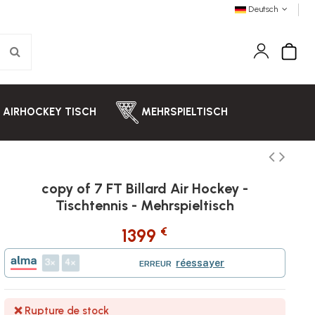
Deutsch
AIRHOCKEY TISCH
MEHRSPIELTISCH
copy of 7 FT Billard Air Hockey -
Tischtennis - Mehrspieltisch
€
1399
3
4
réessayer
ERREUR
❌ Rupture de stock