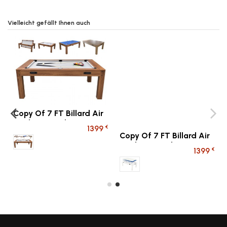
Vielleicht gefällt Ihnen auch
Copy Of 7 FT Billard Air
Copy Of 7 FT Billard Air
Hockey - Tischtennis -
Hockey - Tischtennis -
€
€
€
1399
1399
Mehrspieltisch
Mehrspieltisch
Multi jeux BOIS
Multi jeux BLANC