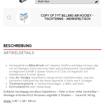
COPY OF 7 FT BILLARD AIR HOCKEY -
TISCHTENNIS - MEHRSPIELTISCH
BESCHREIBUNG
ARTIKELDETAILS
Hochqualitative
Billardtisch
mit robusten Stoffen und blauen Kissen, das
ein ein flüssiges Spiel und eine hohe und professionelle Spielqualität
ermöglichen Enthält 2 Queue-Sticks in 57 Zoll, Ein Kugelset, Ein
Stückdreieck, Kreide, Bürste
Dass
Air-Hockey
-Spielfeld in integrierten Ventilatormotor, was die
perfekten Luftkissen für die Pucks ausmacht: 4 Pucks und 4 Schläger
Tischtennisplatte:
2 Tischtennisschläger, 2 Bälle, und Netz
Esstischplatte
oder Abdeckung
Einfache Verstauung von allem Zubehören – Füße in ihrer Höhe verstellbar –
Montage erforderlich:2 Personen, ungefähr 2 Stunden -- Gewicht: 140 kg
Maße:
H 83 * L 128 * 218 cm