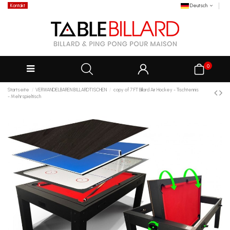
Kontakt
Deutsch
0
Startseite
VERWANDELBAREN BILLARDTISCHEN
copy of 7 FT Billard Air Hockey - Tischtennis
- Mehrspieltisch