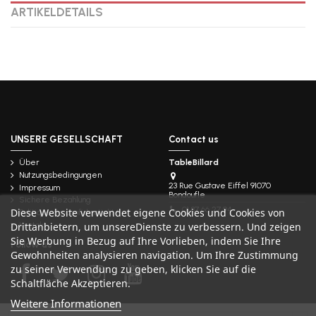
ARTIKELDETAILS
UNSERE GESELLSCHAFT
Contact us
Über
TableBillard
Nutzungsbedingungen
23 Rue Gustave Eiffel 91070
Impressum
Bondoufle
Sichere Bezahlung
01 87 66 27 94
Diese Website verwendet eigene Cookies und Cookies von
Politique de confidentialité
Drittanbietern, um unsereDienste zu verbessern. Und zeigen
Kontakt
Sie Werbung in Bezug auf Ihre Vorlieben, indem Sie Ihre
Follow us
Gewohnheiten analysieren navigation. Um Ihre Zustimmung
zu seiner Verwendung zu geben, klicken Sie auf die
Schaltfläche Akzeptieren.
Weitere Informationen