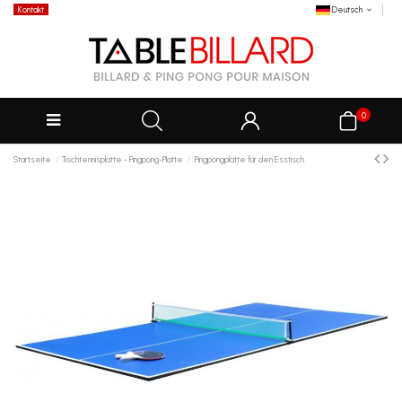
Kontakt
Deutsch
0
Startseite
Tischtennisplatte - Pingpong-Platte
Pingpongplatte für den Esstisch