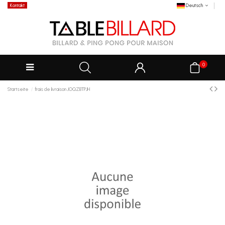
Kontakt
Deutsch
0
Startseite
frais de livraison JOQZBTPJH